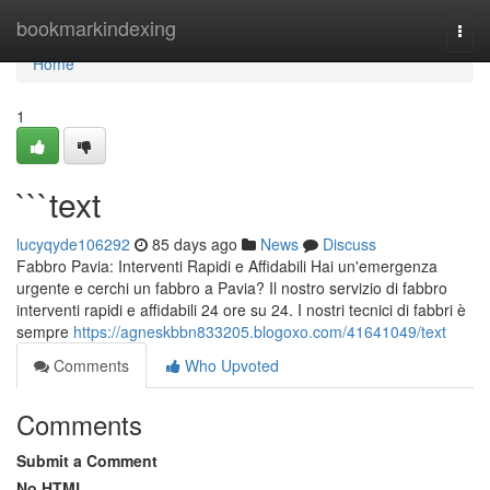
Home
bookmarkindexing
Togg
navi
Home
1
```text
lucyqyde106292
85 days ago
News
Discuss
Fabbro Pavia: Interventi Rapidi e Affidabili Hai un'emergenza
urgente e cerchi un fabbro a Pavia? Il nostro servizio di fabbro
interventi rapidi e affidabili 24 ore su 24. I nostri tecnici di fabbri è
sempre
https://agneskbbn833205.blogoxo.com/41641049/text
Comments
Who Upvoted
Comments
Submit a Comment
No HTML