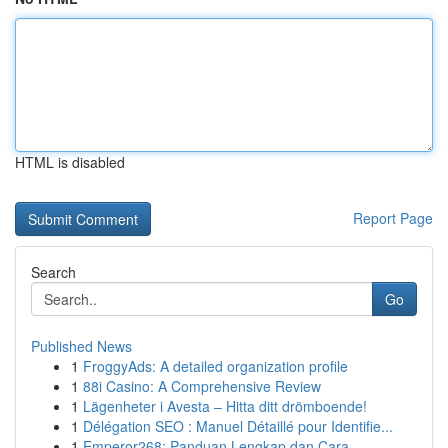
HTML is disabled
Report Page
Search
Go
Published News
1
FroggyAds: A detailed organization profile
1
88i Casino: A Comprehensive Review
1
Lägenheter i Avesta – Hitta ditt drömboende!
1
Délégation SEO : Manuel Détaillé pour Identifie...
1
Emperor268: Panduan Lengkap dan Cara