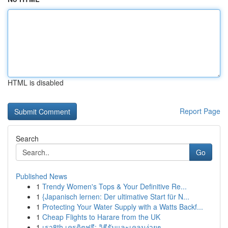
HTML is disabled
Report Page
Search
Go
Published News
1
Trendy Women's Tops & Your Definitive Re...
1
{Japanisch lernen: Der ultimative Start für N...
1
Protecting Your Water Supply with a Watts Backf...
1
Cheap Flights to Harare from the UK
1
เรา8th เครดิตฟรี: วิธีรับและเคลมง่ายๆ