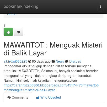
Home
bookmarkindexing
Togg
navi
Home
1
MAWARTOTI: Menguak Misteri
di Balik Layar
albiettwi580225
85 days ago
News
Discuss
Penggemar dibuat gugup dengan rilisan terbaru mengenai
produksi "MAWARTOTI". Selama ini, banyak spekulasi beredar
mengenai hal yang tidak terungkap dari program tersebut.
Namun, kini, sejumlah kejadian mengungkapkan
https://caranhxz200306.bloggerbags.com/45174473/mawartoti-
membongkar-misteri-di-balik-layar
Comments
Who Upvoted