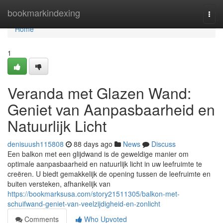
Home
bookmarkindexing
Togg
navi
Home
1
Veranda met Glazen Wand:
Geniet van Aanpasbaarheid en
Natuurlijk Licht
denisuush115808
88 days ago
News
Discuss
Een balkon met een glijdwand is de geweldige manier om
optimale aanpasbaarheid en natuurlijk licht in uw leefruimte te
creëren. U biedt gemakkelijk de opening tussen de leefruimte en
buiten versteken, afhankelijk van
https://bookmarksusa.com/story21511305/balkon-met-
schuifwand-geniet-van-veelzijdigheid-en-zonlicht
Comments
Who Upvoted