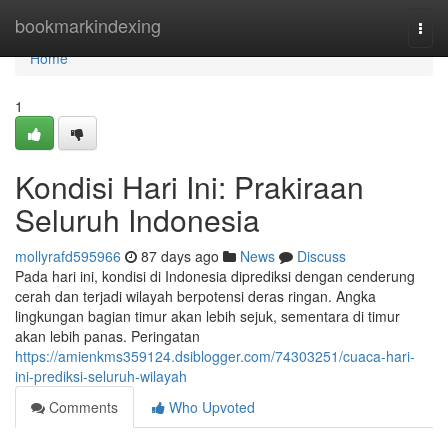
Home
bookmarkindexing
Togg
navi
Home
1
Kondisi Hari Ini: Prakiraan
Seluruh Indonesia
mollyrafd595966
87 days ago
News
Discuss
Pada hari ini, kondisi di Indonesia diprediksi dengan cenderung
cerah dan terjadi wilayah berpotensi deras ringan. Angka
lingkungan bagian timur akan lebih sejuk, sementara di timur
akan lebih panas. Peringatan
https://amienkms359124.dsiblogger.com/74303251/cuaca-hari-
ini-prediksi-seluruh-wilayah
Comments
Who Upvoted