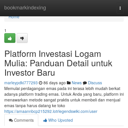
Home
bookmarkindexing
Togg
navi
Home
1
Platform Investasi Logam
Mulia: Panduan Detail untuk
Investor Baru
marleypdki777293
86 days ago
News
Discuss
Memulai perdagangan emas pada ini terasa lebih mudah berkat
adanya platform trading emas. Untuk Anda yang baru, platform ini
menawarkan metode sangat praktis untuk membeli dan menjual
emas tanpa harus datang ke toko
https://amaannbcp215292.lotrlegendswiki.com/user
Comments
Who Upvoted