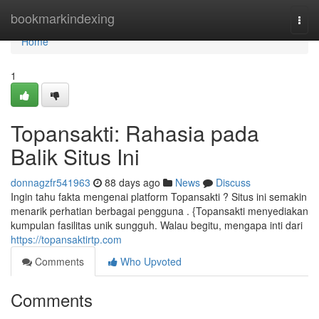
Home
bookmarkindexing
Togg
navi
Home
1
Topansakti: Rahasia pada
Balik Situs Ini
donnagzfr541963
88 days ago
News
Discuss
Ingin tahu fakta mengenai platform Topansakti ? Situs ini semakin
menarik perhatian berbagai pengguna . {Topansakti menyediakan
kumpulan fasilitas unik sungguh. Walau begitu, mengapa inti dari
https://topansaktirtp.com
Comments
Who Upvoted
Comments