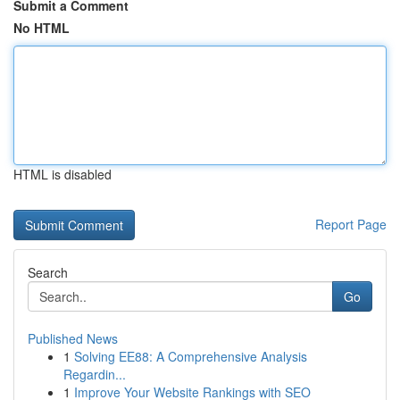
Submit a Comment
No HTML
HTML is disabled
Report Page
Search
Go
Published News
1
Solving EE88: A Comprehensive Analysis
Regardin...
1
Improve Your Website Rankings with SEO