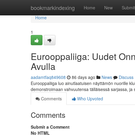
Home
bookmarkindexing
Home
New
Submit
Home
1
Eurooppaliiga: Uudet Onn
Avulla
aadamtfaq849608
86 days ago
News
Discuss
Eurooppaliiga luo ainutlaatuisen näyttämön nuorille klu
demonstroimaan vahvuutensa tälläisessä sarjassa, ja 
Comments
Who Upvoted
Comments
Submit a Comment
No HTML