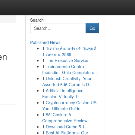
Search
Go
Published News
1
วิเคราะห์บอลประจำวันพุธที่
en
1 เมษายน 2569
1
The Executive Service
1
Treinamento Contra
Incêndio : Guia Completo e...
1
Unleash Creativity: Your
Assorted 6d6 Ceramic D...
1
Artificial Intelligence
Fashion Virtually Tr...
1
Cryptocurrency Casino US:
Your Ultimate Guide
1
88i Casino: A
Comprehensive Review
1
Download Curse 5.1
1
Best AI Platforms: Our