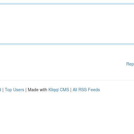
Rep
d
|
Top Users
| Made with
Kliqqi CMS
|
All RSS Feeds