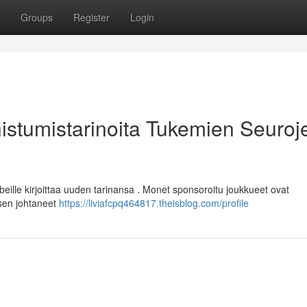
Groups
Register
Login
istumistarinoita Tukemien Seuroj
beille kirjoittaa uuden tarinansa . Monet sponsoroitu joukkueet ovat
sen johtaneet
https://liviafcpq464817.theisblog.com/profile