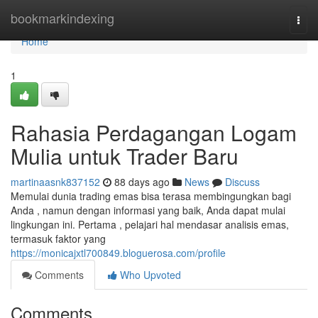
Home
bookmarkindexing
Togg
navi
Home
1
Rahasia Perdagangan Logam
Mulia untuk Trader Baru
martinaasnk837152
88 days ago
News
Discuss
Memulai dunia trading emas bisa terasa membingungkan bagi
Anda , namun dengan informasi yang baik, Anda dapat mulai
lingkungan ini. Pertama , pelajari hal mendasar analisis emas,
termasuk faktor yang
https://monicajxtl700849.bloguerosa.com/profile
Comments
Who Upvoted
Comments