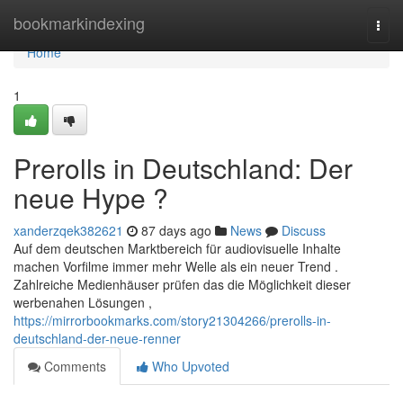
Home
bookmarkindexing
Togg
navi
Home
1
Prerolls in Deutschland: Der
neue Hype ?
xanderzqek382621
87 days ago
News
Discuss
Auf dem deutschen Marktbereich für audiovisuelle Inhalte
machen Vorfilme immer mehr Welle als ein neuer Trend .
Zahlreiche Medienhäuser prüfen das die Möglichkeit dieser
werbenahen Lösungen ,
https://mirrorbookmarks.com/story21304266/prerolls-in-
deutschland-der-neue-renner
Comments
Who Upvoted