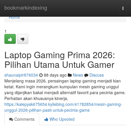
Home
bookmarkindexing
Togg
navi
Home
1
Laptop Gaming Prima 2026:
Pilihan Utama Untuk Gamer
shaunaiptr876034
88 days ago
News
Discuss
Menjelang masa 2026, persaingan laptop gaming menjadi kian
ketat. Kami ingin merangkum kumpulan mesin gaming unggul
yang dijanjikan bakal menjadi alternatif favorit para pecinta game.
Perhatian akan khususnya kinerja,
https://kalepysk675654.kylieblog.com/41782854/mesin-gaming-
unggul-2026-pilihan-pasti-untuk-pecinta-game
Comments
Who Upvoted