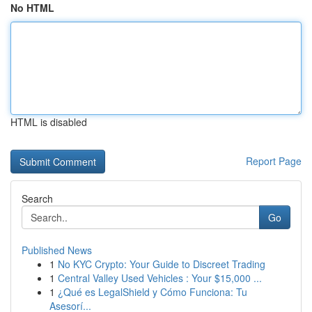
No HTML
HTML is disabled
Report Page
Search
Go
Published News
1
No KYC Crypto: Your Guide to Discreet Trading
1
Central Valley Used Vehicles : Your $15,000 ...
1
¿Qué es LegalShield y Cómo Funciona: Tu
Asesorí...