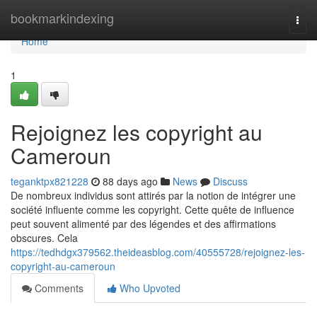
Home
bookmarkindexing
Togg
navi
Home
1
Rejoignez les copyright au
Cameroun
teganktpx821228
88 days ago
News
Discuss
De nombreux individus sont attirés par la notion de intégrer une
société influente comme les copyright. Cette quête de influence
peut souvent alimenté par des légendes et des affirmations
obscures. Cela
https://tedhdgx379562.theideasblog.com/40555728/rejoignez-les-
copyright-au-cameroun
Comments
Who Upvoted