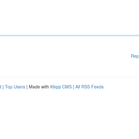
Rep
d
|
Top Users
| Made with
Kliqqi CMS
|
All RSS Feeds