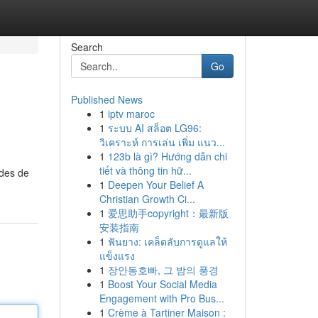
Search
Go
Published News
1
iptv maroc
1
ระบบ AI สล็อต LG96:
วิเคราะห์ การเล่น เพิ่ม แนว...
1
123b là gì? Hướng dẫn chi
tiết và thông tin hữ...
odes de
1
Deepen Your Belief A
Christian Growth Ci...
1
爱思助手copyright：最新版
安装指南
1
ฟันยาง: เคล็ดลับการดูแลให้
แข็งแรง
1
장안동호빠, 그 밤의 풍경
1
Boost Your Social Media
Engagement with Pro Bus...
1
Crème à Tartiner Maison :