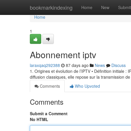
Home
bookmarkindexing
Home
New
Submit
Home
1
Abonnement iptv
laraxqaq292388
87 days ago
News
Discuss
1. Origines et évolution de l’IPTV • Définition initiale 
diffusion classiques, elle repose sur la transmission de
Comments
Who Upvoted
Comments
Submit a Comment
No HTML