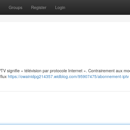
Groups
Register
Login
: IPTV signifie « télévision par protocole Internet ». Contrairement aux m
 flux
https://owainidpg214357.widblog.com/95907475/abonnement-iptv