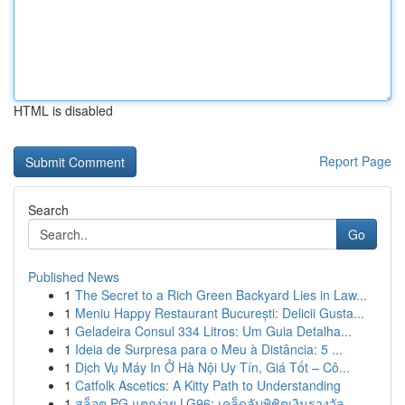
HTML is disabled
Report Page
Search
Go
Published News
1
The Secret to a Rich Green Backyard Lies in Law...
1
Meniu Happy Restaurant București: Delicii Gusta...
1
Geladeira Consul 334 Litros: Um Guia Detalha...
1
Ideia de Surpresa para o Meu à Distância: 5 ...
1
Dịch Vụ Máy In Ở Hà Nội Uy Tín, Giá Tốt – Cô...
1
Catfolk Ascetics: A Kitty Path to Understanding
1
สล็อต PG แตกง่าย LG96: เคล็ดลับพิชิตเงินรางวัล