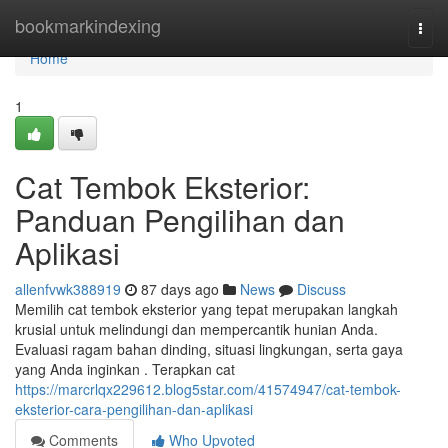
Home
bookmarkindexing
Togg
navi
Home
1
Cat Tembok Eksterior:
Panduan Pengilihan dan
Aplikasi
allenfvwk388919
87 days ago
News
Discuss
Memilih cat tembok eksterior yang tepat merupakan langkah
krusial untuk melindungi dan mempercantik hunian Anda.
Evaluasi ragam bahan dinding, situasi lingkungan, serta gaya
yang Anda inginkan . Terapkan cat
https://marcrlqx229612.blog5star.com/41574947/cat-tembok-
eksterior-cara-pengilihan-dan-aplikasi
Comments
Who Upvoted