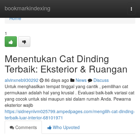
Home
bookmarkindexing
Togg
navi
Home
1
Menentukan Cat Dinding
Terbaik: Eksterior & Ruangan
alvinxneb930292
86 days ago
News
Discuss
Untuk menghasilkan tempat tinggal yang cantik , pemilihan cat
permukaan adalah hal yang krusial . Evaluasi baik-baik variasi cat
yang cocok untuk sisi maupun sisi dalam rumah Anda. Pewarna
eksterior wajib
https://sidneynlvm025799.ampedpages.com/mengilih-cat-dinding-
terbaik-luar-interior-68101971
Comments
Who Upvoted