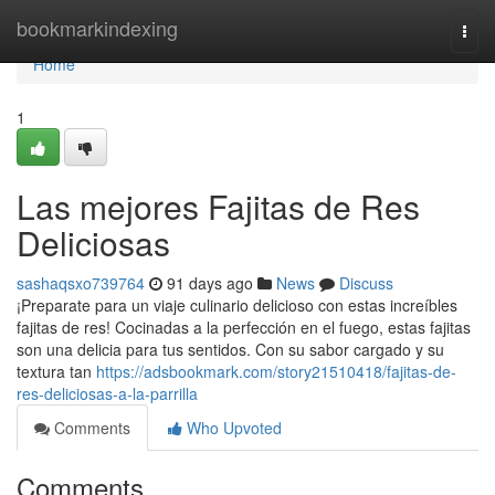
Home
bookmarkindexing
Togg
navi
Home
1
Las mejores Fajitas de Res
Deliciosas
sashaqsxo739764
91 days ago
News
Discuss
¡Preparate para un viaje culinario delicioso con estas increíbles
fajitas de res! Cocinadas a la perfección en el fuego, estas fajitas
son una delicia para tus sentidos. Con su sabor cargado y su
textura tan
https://adsbookmark.com/story21510418/fajitas-de-
res-deliciosas-a-la-parrilla
Comments
Who Upvoted
Comments