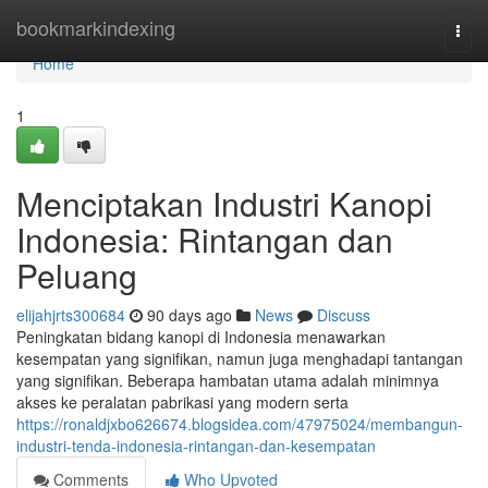
Home
bookmarkindexing
Togg
navi
Home
1
Menciptakan Industri Kanopi
Indonesia: Rintangan dan
Peluang
elijahjrts300684
90 days ago
News
Discuss
Peningkatan bidang kanopi di Indonesia menawarkan
kesempatan yang signifikan, namun juga menghadapi tantangan
yang signifikan. Beberapa hambatan utama adalah minimnya
akses ke peralatan pabrikasi yang modern serta
https://ronaldjxbo626674.blogsidea.com/47975024/membangun-
industri-tenda-indonesia-rintangan-dan-kesempatan
Comments
Who Upvoted