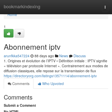
Home
bookmarkindexing
Togg
navi
Home
1
Abonnement iptv
arunfkka547224
88 days ago
News
Discuss
1. Origines et évolution de l’IPTV • Définition initiale : IPTV signifie
« télévision par protocole Internet ». Contrairement aux modes de
diffusion classiques, elle repose sur la transmission de flux
https://directoryorg.com/listings13571114/abonnement-iptv
Comments
Who Upvoted
Comments
Submit a Comment
No HTML