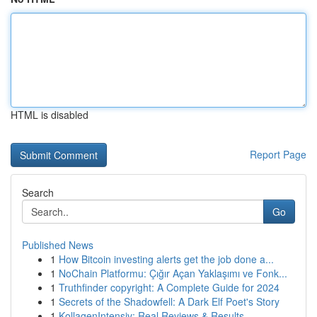
HTML is disabled
Report Page
Search
Go
Published News
1
How Bitcoin investing alerts get the job done a...
1
NoChain Platformu: Çığır Açan Yaklaşımı ve Fonk...
1
Truthfinder copyright: A Complete Guide for 2024
1
Secrets of the Shadowfell: A Dark Elf Poet's Story
1
KollagenIntensiv: Real Reviews & Results