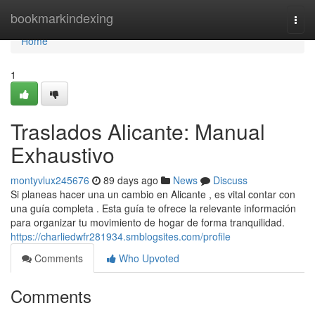
Home
bookmarkindexing
Togg
navi
Home
1
Traslados Alicante: Manual
Exhaustivo
montyvlux245676
89 days ago
News
Discuss
Si planeas hacer una un cambio en Alicante , es vital contar con
una guía completa . Esta guía te ofrece la relevante información
para organizar tu movimiento de hogar de forma tranquilidad.
https://charliedwfr281934.smblogsites.com/profile
Comments
Who Upvoted
Comments