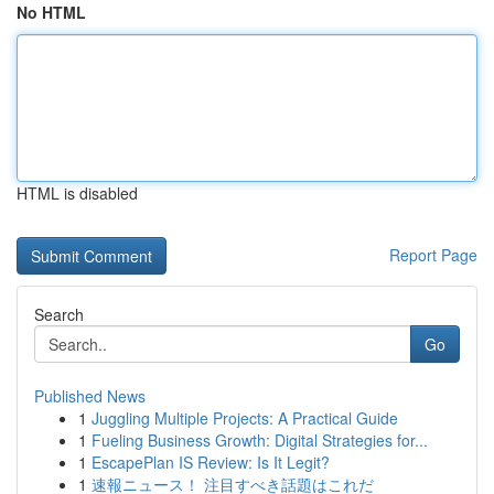
No HTML
HTML is disabled
Report Page
Search
Go
Published News
1
Juggling Multiple Projects: A Practical Guide
1
Fueling Business Growth: Digital Strategies for...
1
EscapePlan IS Review: Is It Legit?
1
速報ニュース！ 注目すべき話題はこれだ