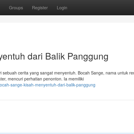
Groups
Register
Login
entuh dari Balik Panggung
yi sebuah cerita yang sangat menyentuh. Bocah Sange, nama untuk r
er, mencuri perhatian penonton. Ia memiliki
bocah-sange-kisah-menyentuh-dari-balik-panggung