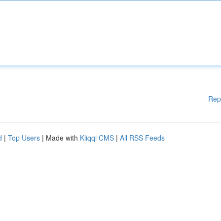
Rep
d
|
Top Users
| Made with
Kliqqi CMS
|
All RSS Feeds