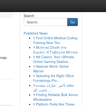
Search
Go
Published News
1
Find Online Medical Coding
Training Near You
1
Μυστικό Σπαθί στο
Λιμάνι: Η Ταβέρνα Μύτικα
1
88i Casino: Your Ultimate
emaja
Online Gaming Destina...
1
Aasimar Monk: Divine
Warrior
1
Selecting the Right Office
Furnishings Pro...
1
حافلة تأجير : خيارات متعددة
تناسب كل ...
1
Finding Reliable Bulk Ammo
Wholesalers
1
Platform Perks Are These