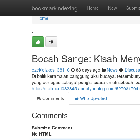
Home
bookmarkindexing
Home
New
Submit
Home
1
Bocah Sange: Kisah Meny
ezekielzkqs138116
88 days ago
News
Discuss
Di balik keramaian panggung aksi budaya, tersembun
yang bertugas sebagai pengisi suara untuk sebuah teat
https://nellmxnt032845.aboutyoublog.com/52708170/
Comments
Who Upvoted
Comments
Submit a Comment
No HTML