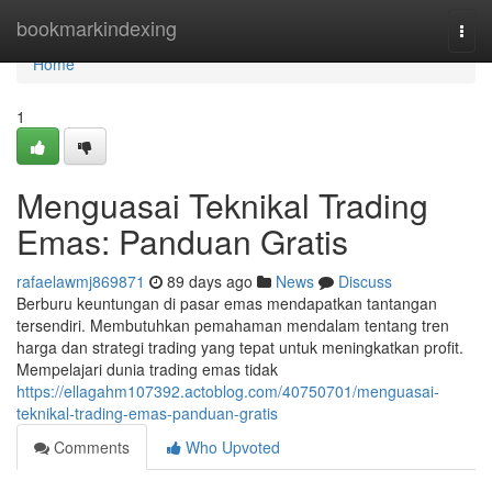
Home
bookmarkindexing
Togg
navi
Home
1
Menguasai Teknikal Trading
Emas: Panduan Gratis
rafaelawmj869871
89 days ago
News
Discuss
Berburu keuntungan di pasar emas mendapatkan tantangan
tersendiri. Membutuhkan pemahaman mendalam tentang tren
harga dan strategi trading yang tepat untuk meningkatkan profit.
Mempelajari dunia trading emas tidak
https://ellagahm107392.actoblog.com/40750701/menguasai-
teknikal-trading-emas-panduan-gratis
Comments
Who Upvoted