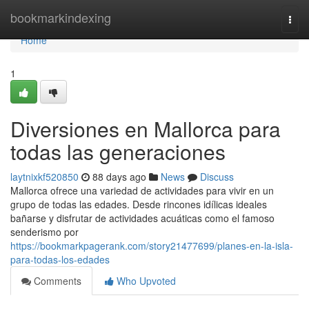
Home
bookmarkindexing
Togg
navi
Home
1
Diversiones en Mallorca para
todas las generaciones
laytnixkf520850
88 days ago
News
Discuss
Mallorca ofrece una variedad de actividades para vivir en un
grupo de todas las edades. Desde rincones idílicas ideales
bañarse y disfrutar de actividades acuáticas como el famoso
senderismo por
https://bookmarkpagerank.com/story21477699/planes-en-la-isla-
para-todas-los-edades
Comments
Who Upvoted