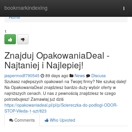
Home
bookmarkindexing
Togg
navi
Home
1
Znajduj OpakowaniaDeal -
Najtaniej i Najlepiej!
jaspermodf790545
89 days ago
News
Discuss
Szukasz najlepszych opakowań na Twojej firmy? Nie szukaj dalej!
Na OpakowaniaDeal znajdziesz bardzo duży wybór oferty w
najniższych cenach. U nas z pewnością znajdziesz te czego
potrzebujesz! Zamawiaj już dziś
https://opakowaniadeal.pl/pl/p/Sciereczka-do-podlogi-ODOR-
STOP-Vileda-1-szt/823
Comments
Who Upvoted