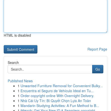
HTML is disabled
Report Page
Search
Go
Published News
1
Unwanted Furniture Removal for Convenient Bulky...
1
Encuentra el Seguro de Vehículo Ideal en Tu...
1
Order copyright online With Overnight Delivery.
1
Nhà Cái Uy Tín: Bí Quyết Chọn Lựa An Toàn
1
Mandarin Studying Activities: A Fun Method to B...
1
99exch: Get Your New ID & Seamless copyright