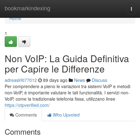
Home
bookmarkindexing
Togg
navi
Home
1
Non VoIP: La Guida Definitiva
per Capire le Differenze
adreaslrl077012
89 days ago
News
Discuss
Per comprendere a pieno le variazioni tra sistemi VoIP e metodi
non-VoIP, è importante valutare le tali funzionalità. I servizi non-
VoIP, come la tradizionale telefonia fissa, utilizzano linee
https://otpverified.com/
Comments
Who Upvoted
Comments