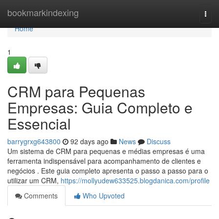
Home
bookmarkindexing
Togg
navi
Home
1
CRM para Pequenas
Empresas: Guia Completo e
Essencial
barrygrxg643800
92 days ago
News
Discuss
Um sistema de CRM para pequenas e médias empresas é uma
ferramenta indispensável para acompanhamento de clientes e
negócios . Este guia completo apresenta o passo a passo para o
utilizar um CRM,
https://mollyudew633525.blogdanica.com/profile
Comments
Who Upvoted