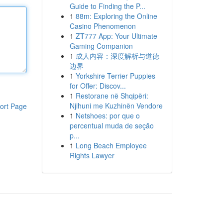
Guide to Finding the P...
1
88m: Exploring the Online
Casino Phenomenon
1
ZT777 App: Your Ultimate
Gaming Companion
1
成人内容：深度解析与道德
边界
1
Yorkshire Terrier Puppies
for Offer: Discov...
1
Restorane në Shqipëri:
Njihuni me Kuzhinën Vendore
ort Page
1
Netshoes: por que o
percentual muda de seção
p...
1
Long Beach Employee
Rights Lawyer