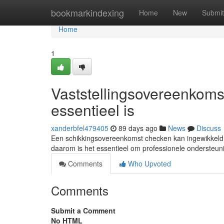
Home
bookmarkindexing
Home
New
Submit
Home
1
Vaststellingsovereenkom
essentieel is
xanderbfel479405
89 days ago
News
Discuss
Een schikkingsovereenkomst checken kan ingewikkeld zij
daarom is het essentieel om professionele ondersteun
Comments
Who Upvoted
Comments
Submit a Comment
No HTML