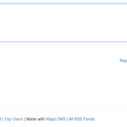
Rep
d
|
Top Users
| Made with
Kliqqi CMS
|
All RSS Feeds