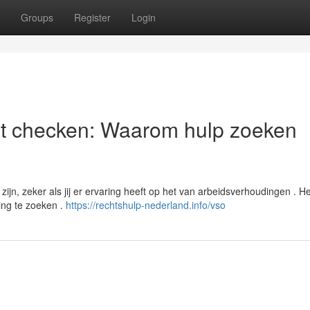
Groups
Register
Login
st checken: Waarom hulp zoeken
n, zeker als jij er ervaring heeft op het van arbeidsverhoudingen . He
ing te zoeken .
https://rechtshulp-nederland.info/vso