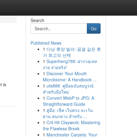
Search
Go
Published News
1
다낭 휴양 빌라: 꿈결 같은 휴
가 최고의 선택
1
Superheng789: ฝากวอเลท
ง่าย จ่ายจริง!
1
Discover Your Mouth
Microbiome: A Handbook ...
t is
1
ufa888: คู่มือฉบับสมบูรณ์
สำหรับมือใหม่
1
Convert WebP to JPG: A
Straightforward Guide
1
คู่มือ: เช็ค เว็บตรง ละเว้น
ผ่าน คนกลาง สำหรับ ...
1
Crit Hit Claywork: Mastering
the Flawless Break
1
Manchester Carpets: Your