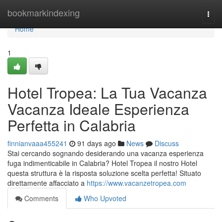
Home
bookmarkindexing
Togg
navi
Home
1
Hotel Tropea: La Tua Vacanza
Vacanza Ideale Esperienza
Perfetta in Calabria
finnianvaaa455241
91 days ago
News
Discuss
Stai cercando sognando desiderando una vacanza esperienza
fuga indimenticabile in Calabria? Hotel Tropea il nostro Hotel
questa struttura è la risposta soluzione scelta perfetta! Situato
direttamente affacciato a
https://www.vacanzetropea.com
Comments
Who Upvoted