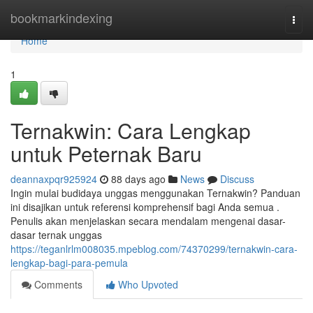
Home
bookmarkindexing
Togg
navi
Home
1
Ternakwin: Cara Lengkap
untuk Peternak Baru
deannaxpqr925924
88 days ago
News
Discuss
Ingin mulai budidaya unggas menggunakan Ternakwin? Panduan
ini disajikan untuk referensi komprehensif bagi Anda semua .
Penulis akan menjelaskan secara mendalam mengenai dasar-
dasar ternak unggas
https://teganlrlm008035.mpeblog.com/74370299/ternakwin-cara-
lengkap-bagi-para-pemula
Comments
Who Upvoted