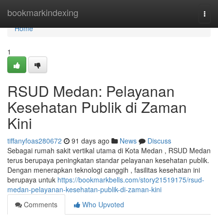
Home
bookmarkindexing
Togg
navi
Home
1
RSUD Medan: Pelayanan
Kesehatan Publik di Zaman
Kini
tiffanyfoas280672
91 days ago
News
Discuss
Sebagai rumah sakit vertikal utama di Kota Medan , RSUD Medan
terus berupaya peningkatan standar pelayanan kesehatan publik.
Dengan menerapkan teknologi canggih , fasilitas kesehatan ini
berupaya untuk
https://bookmarkbells.com/story21519175/rsud-
medan-pelayanan-kesehatan-publik-di-zaman-kini
Comments
Who Upvoted