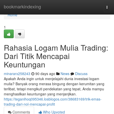
Home
bookmarkindexing
Togg
navi
Home
1
Rahasia Logam Mulia Trading:
Dari Titik Mencapai
Keuntungan
minararx258243
90 days ago
News
Discuss
Apakah Anda ingin untuk menjelajahi dunia investasi logam
mulia? Banyak orang merasa bingung dengan kerumitan yang
terlibat, tetapi mengikuti pendekatan yang tepat, Anda mampu
menghasilkan keuntungan yang menjanjikan.
https://teganihoq095346.losblogos.com/38683169/trik-emas-
trading-dari-nol-mencapai-profit
Comments
Who Upvoted