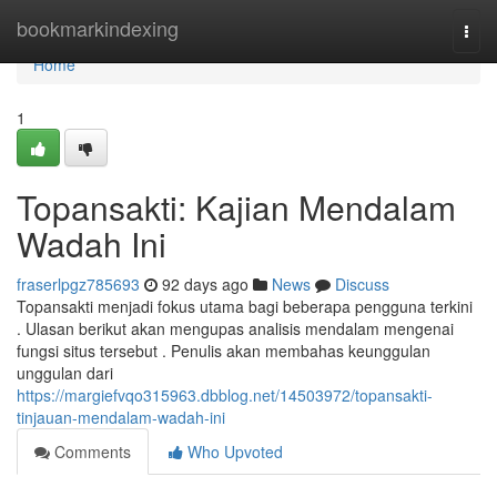
Home
bookmarkindexing
Togg
navi
Home
1
Topansakti: Kajian Mendalam
Wadah Ini
fraserlpgz785693
92 days ago
News
Discuss
Topansakti menjadi fokus utama bagi beberapa pengguna terkini
. Ulasan berikut akan mengupas analisis mendalam mengenai
fungsi situs tersebut . Penulis akan membahas keunggulan
unggulan dari
https://margiefvqo315963.dbblog.net/14503972/topansakti-
tinjauan-mendalam-wadah-ini
Comments
Who Upvoted