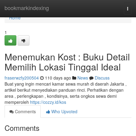
Home
bookmarkindexing
Togg
navi
Home
1
Menemukan Kost : Buku Detail
Memilih Lokasi Tinggal Ideal
fraserwzfy200504
110 days ago
News
Discuss
Buat yang ingin mencari kamar sewa murah di daerah Jakarta ,
artikel berikut menyediakan panduan rinci. Perhatikan dengan
area , perlengkapan , kondisinya, serta ongkos sewa demi
memperoleh
https://cozzy.id/kos
Comments
Who Upvoted
Comments