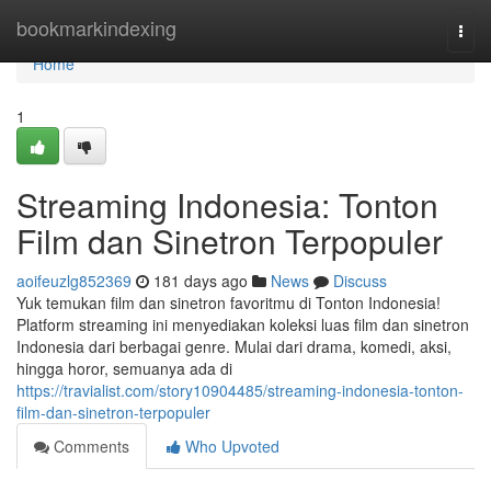
Home
bookmarkindexing
Togg
navi
Home
1
Streaming Indonesia: Tonton
Film dan Sinetron Terpopuler
aoifeuzlg852369
181 days ago
News
Discuss
Yuk temukan film dan sinetron favoritmu di Tonton Indonesia!
Platform streaming ini menyediakan koleksi luas film dan sinetron
Indonesia dari berbagai genre. Mulai dari drama, komedi, aksi,
hingga horor, semuanya ada di
https://travialist.com/story10904485/streaming-indonesia-tonton-
film-dan-sinetron-terpopuler
Comments
Who Upvoted