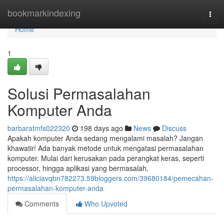
Home
bookmarkindexing
Togg
navi
Home
1
Solusi Permasalahan
Komputer Anda
barbaratmfs022320
198 days ago
News
Discuss
Apakah komputer Anda sedang mengalami masalah? Jangan
khawatir! Ada banyak metode untuk mengatasi permasalahan
komputer. Mulai dari kerusakan pada perangkat keras, seperti
processor, hingga aplikasi yang bermasalah,
https://aliciavqbn782273.59bloggers.com/39680184/pemecahan-
permasalahan-komputer-anda
Comments
Who Upvoted