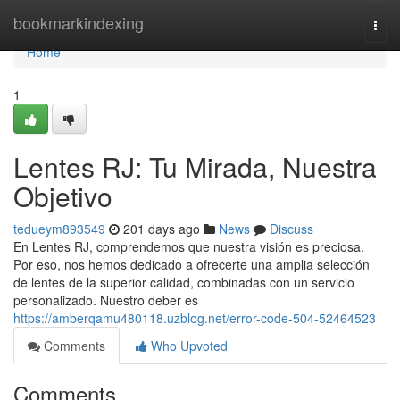
Home
bookmarkindexing
Togg
navi
Home
1
Lentes RJ: Tu Mirada, Nuestra
Objetivo
tedueym893549
201 days ago
News
Discuss
En Lentes RJ, comprendemos que nuestra visión es preciosa.
Por eso, nos hemos dedicado a ofrecerte una amplia selección
de lentes de la superior calidad, combinadas con un servicio
personalizado. Nuestro deber es
https://amberqamu480118.uzblog.net/error-code-504-52464523
Comments
Who Upvoted
Comments