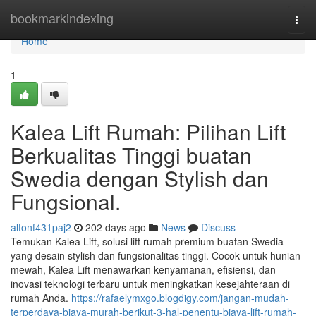
Home
bookmarkindexing
Togg
navi
Home
1
Kalea Lift Rumah: Pilihan Lift
Berkualitas Tinggi buatan
Swedia dengan Stylish dan
Fungsional.
altonf431paj2
202 days ago
News
Discuss
Temukan Kalea Lift, solusi lift rumah premium buatan Swedia
yang desain stylish dan fungsionalitas tinggi. Cocok untuk hunian
mewah, Kalea Lift menawarkan kenyamanan, efisiensi, dan
inovasi teknologi terbaru untuk meningkatkan kesejahteraan di
rumah Anda.
https://rafaelymxgo.blogdigy.com/jangan-mudah-
terperdaya-biaya-murah-berikut-3-hal-penentu-biaya-lift-rumah-