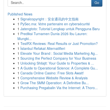
Go
Published News
1
Signalcopyright：安全通讯的中文指南
1
PySec.ma: Votre partenaire en cybersécurité
1
Jatengtoto: Tutorial Lengkap untuk Pengguna Baru
1
Prediksi Turnamen Dunia 2026 Ibu Lauren:
Mungki...
1
TestRX Reviews: Real Results or Just Promotion?
1
İstanbul Refakat Alternatifleri
1
Elevate Your Brand : Social Media Marketing Ag...
1
Sourcing the Perfect Company for Your Business
1
Unlocking Shilajit: Your Guide to Properties & ...
1
A Guide to Operational Science: A Complete Gu...
1
Canada Online Casino: Free Slots Await!
1
Comprehensive Website Review & Analysis
1
Grow The SMM Operation: A Definitive Bu...
1
Purchasing Pregabalin Via the Internet: A Thoro...