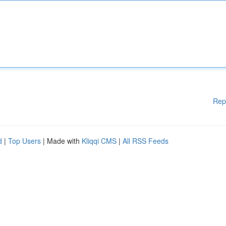
Rep
d
|
Top Users
| Made with
Kliqqi CMS
|
All RSS Feeds