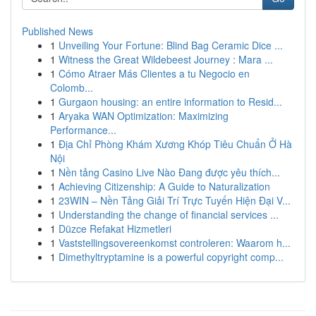
Published News
1
Unveiling Your Fortune: Blind Bag Ceramic Dice ...
1
Witness the Great Wildebeest Journey : Mara ...
1
Cómo Atraer Más Clientes a tu Negocio en
Colomb...
1
Gurgaon housing: an entire information to Resid...
1
Aryaka WAN Optimization: Maximizing
Performance...
1
Địa Chỉ Phòng Khám Xương Khóp Tiêu Chuẩn Ở Hà
Nội
1
Nền tảng Casino Live Nào Đang được yêu thích...
1
Achieving Citizenship: A Guide to Naturalization
1
23WIN – Nền Tảng Giải Trí Trực Tuyến Hiện Đại V...
1
Understanding the change of financial services ...
1
Düzce Refakat Hizmetleri
1
Vaststellingsovereenkomst controleren: Waarom h...
1
Dimethyltryptamine is a powerful copyright comp...