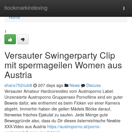
Home
bookmarkindexing
Togg
navi
Home
1
Versauter Swingerparty Clip
mit spermageilen Women aus
Austria
shanx752nub8
207 days ago
News
Discuss
Versauter Amateur Hardcorevideo vom Austroporno Label.
Unzensierte Austroporno Gruppensex Pornofilme sind ein guter
Beweis dafür, wie enthemmt es beim Ficken vor einer Kamera
abgeht. Immerhin haben die geilen Mädels Böcke darauf,
literweise frisches Ejakulat zu saufen. Jede Menge gute
Beweggründe also, dass du Dir dieses österreichische Newbie
XXX-Video aus Austria
https://austroporno.at/porno-