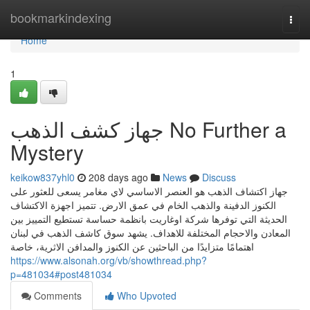
Home
bookmarkindexing
Togg
navi
Home
1
جهاز كشف الذهب No Further a
Mystery
keikow837yhl0
208 days ago
News
Discuss
جهاز اكتشاف الذهب هو العنصر الاساسي لاي مغامر يسعى للعثور على
الكنوز الدفينة والذهب الخام في عمق الارض. تتميز اجهزة الاكتشاف
الحديثة التي توفرها شركة اوغاريت بانظمة حساسة تستطيع التمييز بين
المعادن والاحجام المختلفة للاهداف. يشهد سوق كاشف الذهب في لبنان
اهتمامًا متزايدًا من الباحثين عن الكنوز والمدافن الاثرية، خاصة
https://www.alsonah.org/vb/showthread.php?
p=481034#post481034
Comments
Who Upvoted