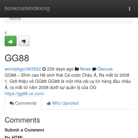
Home
bookmarkindexing
Togg
navi
Home
1
GG88
woodykgyc983562
236 days ago
News
Discuss
GG88 – Đỉnh cao Hệ sinh thái Cá cược Châu Á, Ra mắt từ 2008
1. Giới thiệu về GG88 GG88 là một nhà cái uy tín hàng đầu châu
Á, ra mắt từ năm 2008 dưới sự quản lý của OG
https://gg88.co.com/
Comments
Who Upvoted
Comments
Submit a Comment
No HTML