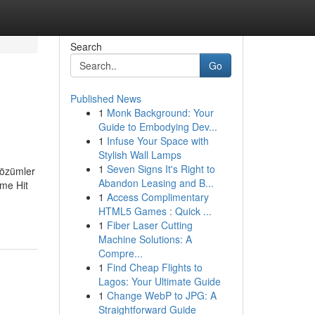
Search
Go
Published News
1
Monk Background: Your
Guide to Embodying Dev...
1
Infuse Your Space with
Stylish Wall Lamps
1
Seven Signs It's Right to
 çözümler
Abandon Leasing and B...
ime Hit
1
Access Complimentary
HTML5 Games : Quick ...
1
Fiber Laser Cutting
Machine Solutions: A
Compre...
1
Find Cheap Flights to
Lagos: Your Ultimate Guide
1
Change WebP to JPG: A
Straightforward Guide