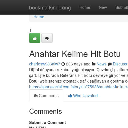
Home
bookmarkindexing
Home
New
Submit
Home
1
Anahtar Kelime Hit Botu
charlesw986alw7
236 days ago
News
Discuss
Dijital dünyada rekabet yoğunlaşıyor. Çevrimiçi platformla
şart. İşte burada Referans Hit Botu devreye giriyor ve 
Botu, web sitenize otomatik trafik sağlayan algoritma dos
https://sparxsocial.com/story11275938/anahtar-kelime-
Comments
Who Upvoted
Comments
Submit a Comment