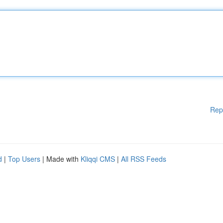
Rep
d
|
Top Users
| Made with
Kliqqi CMS
|
All RSS Feeds