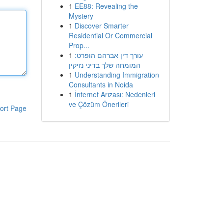
1
EE88: Revealing the
Mystery
1
Discover Smarter
Residential Or Commercial
Prop...
1
עורך דין אברהם הופרט:
המומחה שלך בדיני נזיקין
1
Understanding Immigration
Consultants in Noida
1
İnternet Arızası: Nedenleri
ve Çözüm Önerileri
ort Page