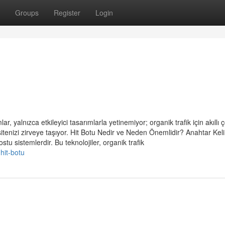
Groups
Register
Login
r, yalnızca etkileyici tasarımlarla yetinemiyor; organik trafik için akıllı
sitenizi zirveye taşıyor. Hit Botu Nedir ve Neden Önemlidir? Anahtar Kel
tu sistemlerdir. Bu teknolojiler, organik trafik
hit-botu