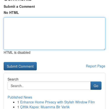
Submit a Comment
No HTML
HTML is disabled
Report Page
Search
Go
Published News
1
Enhance Home Privacy with Stylish Window Film
1
Çiftlik Kapısı: Muamma Bir Varlık