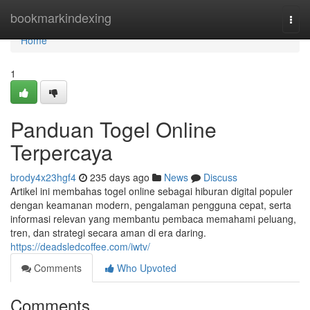
Home
bookmarkindexing
Togg
navi
Home
1
Panduan Togel Online
Terpercaya
brody4x23hgf4
235 days ago
News
Discuss
Artikel ini membahas togel online sebagai hiburan digital populer
dengan keamanan modern, pengalaman pengguna cepat, serta
informasi relevan yang membantu pembaca memahami peluang,
tren, dan strategi secara aman di era daring.
https://deadsledcoffee.com/iwtv/
Comments
Who Upvoted
Comments