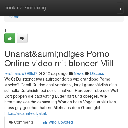
Home
bookmarkindexing
Togg
navi
Home
1
Unanst&auml;ndiges Porno
Online video mit blonder Milf
ferdinandw998lct7
242 days ago
News
Discuss
Weißt Du irgendetwas aufregenderes wie grandiose Porno
Movies? Damit Du das echt verstehst, langt grundsätzlich eine
schnelle Durchsicht bei der ultimativen Hardcore Tube der Welt.
Dort poppen die captivating Luder hart und obergeil. Wie
hemmungslos die captivating Women beim Vögeln ausklinken,
muss guy gesehen haben. Allein aus dem Grund gibt
https://arcanafestival.at/
Comments
Who Upvoted