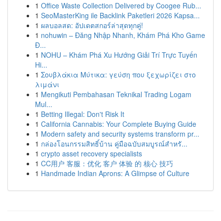
1
Office Waste Collection Delivered by Coogee Rub...
1
SeoMasterKing ile Backlink Paketleri 2026 Kapsa...
1
ผลบอลสด: อัปเดตสกอร์ล่าสุดทุกคู่!
1
nohuwin – Đăng Nhập Nhanh, Khám Phá Kho Game
Đ...
1
NOHU – Khám Phá Xu Hướng Giải Trí Trực Tuyến
Hi...
1
Σουβλάκια Μύτικα: γεύση που ξεχωρίζει στο
λιμάνι
1
Mengikuti Pembahasan Teknikal Trading Logam
Mul...
1
Betting Illegal: Don't Risk It
1
California Cannabis: Your Complete Buying Guide
1
Modern safety and security systems transform pr...
1
กล่องโอนกรรมสิทธิ์บ้าน คู่มือฉบับสมบูรณ์สำหรั...
1
crypto asset recovery specialists
1
CC用户 客服：优化 客户 体验 的 核心 技巧
1
Handmade Indian Aprons: A Glimpse of Culture