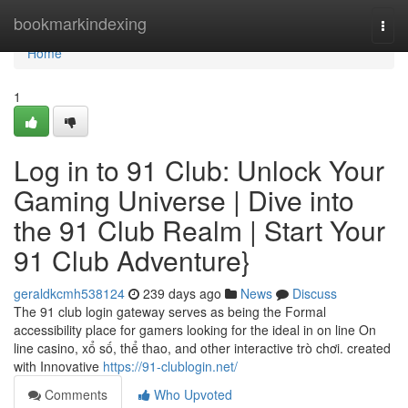
Home
bookmarkindexing
Togg
navi
Home
1
Log in to 91 Club: Unlock Your
Gaming Universe | Dive into
the 91 Club Realm | Start Your
91 Club Adventure}
geraldkcmh538124
239 days ago
News
Discuss
The 91 club login gateway serves as being the Formal
accessibility place for gamers looking for the ideal in on line On
line casino, xổ số, thể thao, and other interactive trò chơi. created
with Innovative
https://91-clublogin.net/
Comments
Who Upvoted