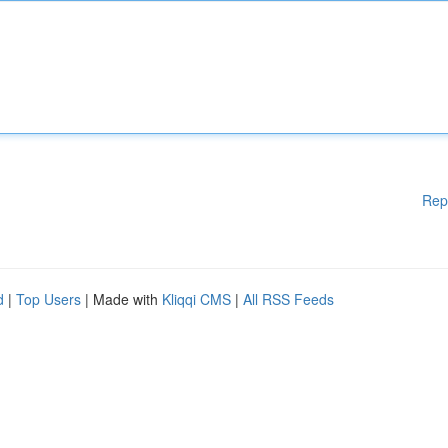
Rep
d
|
Top Users
| Made with
Kliqqi CMS
|
All RSS Feeds