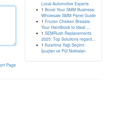
Local Automotive Experts
1
Boost Your SMM Business:
Wholesale SMM Panel Guide
1
Frozen Chicken Breasts:
Your Handbook to Ideal ...
1
SEMRush Replacements
2025: Top Solutions regard...
1
Kızartma Yağı Seçimi:
İpuçları ve Püf Noktaları
ort Page