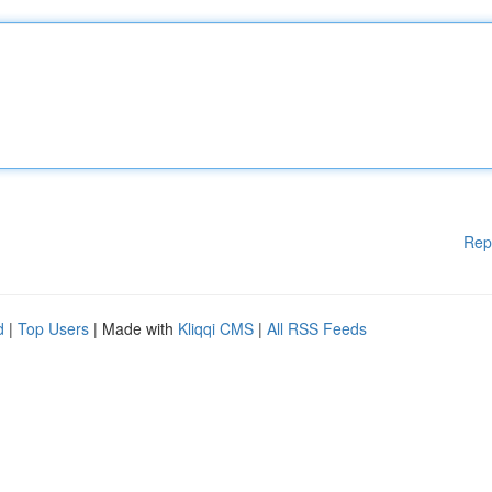
Rep
d
|
Top Users
| Made with
Kliqqi CMS
|
All RSS Feeds