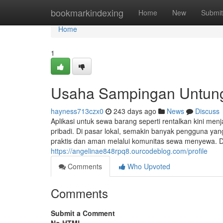
Home
bookmarkindexing
Home
New
Submit
Home
1
Usaha Sampingan Untung
hayness713czx0
243 days ago
News
Discuss
Aplikasi untuk sewa barang seperti rentalkan kini me
pribadi. Di pasar lokal, semakin banyak pengguna y
praktis dan aman melalui komunitas sewa menyewa. De
https://angelinae848rpq8.ourcodeblog.com/profile
Comments
Who Upvoted
Comments
Submit a Comment