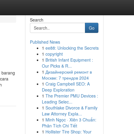
Search
Go
Published News
1
ee88: Unlocking the Secrets
1
copyright
1
British Infant Equipment :
Our Picks & R...
1
Дизайнерский ремонт в
i barang
Москве: 7 трендов 2024
ecara
1
Craig Campbell SEO: A
h
Deep Exploration
1
The Premier PMU Devices :
Leading Selec...
1
Southlake Divorce & Family
Law Attorney Expla...
1
Minh Ngọc · Xiên 3 Chuẩn:
Phân Tích Chi Tiết
1
Hollister Tire Shop: Your